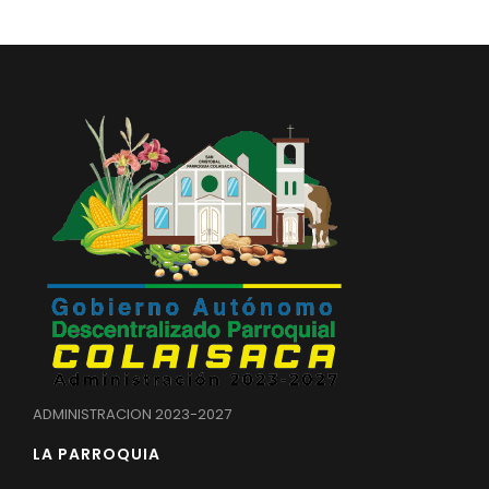
Convocatorias
GESTIÓN ADMINISTRATIVA
Plan de desarrollo y Ordenamiento Territorial - PD
Plan Anual Contratación - PAC
Plan Operativo Anual - POA
Convenios Institucionales
PRESUPUESTO: EJECUCIÓN Y REPORTES
Cédulas presupuestarias y balances
Procesos de contratación
Ejecución Presupuestaria
ADMINISTRACION 2023-2027
Obras y proyectos
LA PARROQUIA