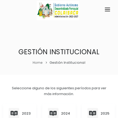
INICIO
LA PARROQUIA
RESEÑA HISTÓRICA
GESTIÓN INSTITUCIONAL
GAD
Historia Antigua
TRANSPARENCIA
Home
Gestión Institucional
Acontecimientos Históricos
GESTIÓN Y PRESUPUESTO
Símbolos Cívicos
GESTIÓN INSTITUCIONAL
MECANISMOS DE PARTICIPACIÓN
Seleccione alguno de los siguientes períodos para ver
GEOGRAFÍA
más información.
Sesiones Ordinarias
TURISMO
Ubicación
CIUDADANÍA ACTIVA
Sesiones Extraordinarias
Clima
Solicitud de acceso información pública
2023
2024
2025
Resoluciones
NEW