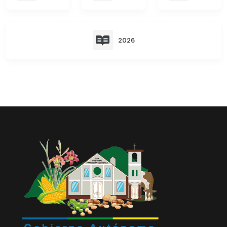
Convocatorias
GESTIÓN ADMINISTRATIVA
2026
Plan de desarrollo y Ordenamiento Territorial - PD
Plan Anual Contratación - PAC
Plan Operativo Anual - POA
Convenios Institucionales
PRESUPUESTO: EJECUCIÓN Y REPORTES
Cédulas presupuestarias y balances
Procesos de contratación
Ejecución Presupuestaria
Obras y proyectos